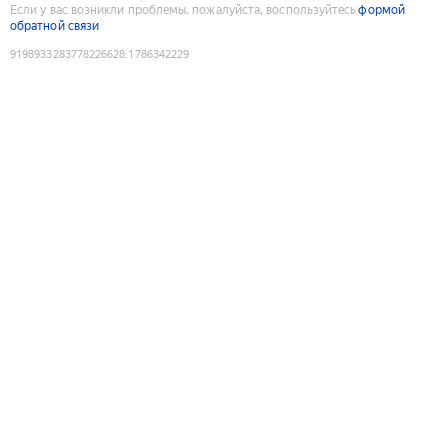
Если у вас возникли проблемы, пожалуйста, воспользуйтесь
формой
обратной связи
9198933283778226628
:
1786342229