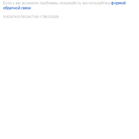
Если у вас возникли проблемы, пожалуйста, воспользуйтесь
формой
обратной связи
9182874037932447160
:
1786102928