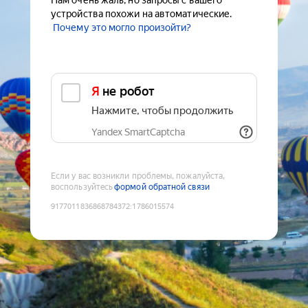
Нам очень жаль, но запросы с вашего
устройства похожи на автоматические.
Почему это могло произойти?
Я не робот
Нажмите, чтобы продолжить
Yandex SmartCaptcha
Если у вас возникли проблемы, пожалуйста,
воспользуйтесь
формой обратной связи
9177011836868784372
:
1786015574