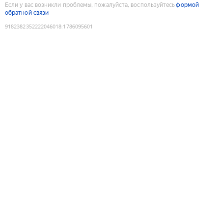
Если у вас возникли проблемы, пожалуйста, воспользуйтесь
формой
обратной связи
9182382352222046018
:
1786095601