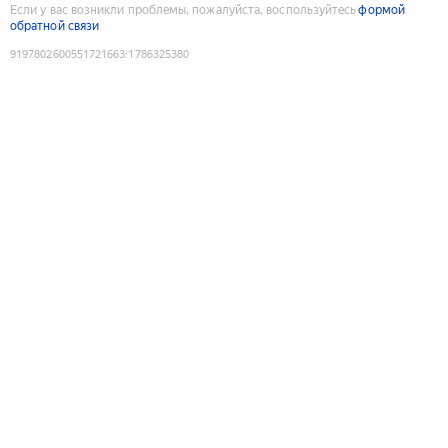
Если у вас возникли проблемы, пожалуйста, воспользуйтесь
формой
обратной связи
9197802600551721663
:
1786325380