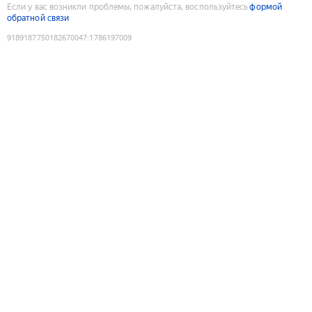
Если у вас возникли проблемы, пожалуйста, воспользуйтесь
формой
обратной связи
9189187750182670047
:
1786197009