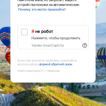
Нам очень жаль, но запросы с вашего
устройства похожи на автоматические.
Почему это могло произойти?
Я не робот
Нажмите, чтобы продолжить
Yandex SmartCaptcha
Если у вас возникли проблемы, пожалуйста,
воспользуйтесь
формой обратной связи
9180213456216554711
:
1786063282