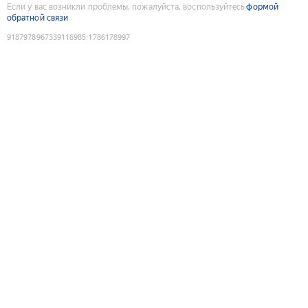
Если у вас возникли проблемы, пожалуйста, воспользуйтесь
формой
обратной связи
9187978967339116985
:
1786178997