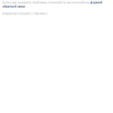
Если у вас возникли проблемы, пожалуйста, воспользуйтесь
формой
обратной связи
9189281801175202971
:
1786198411