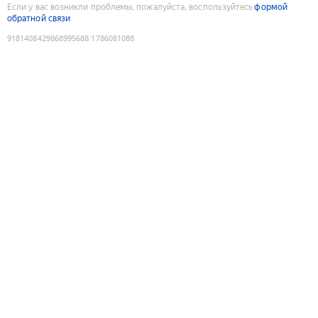
Если у вас возникли проблемы, пожалуйста, воспользуйтесь
формой
обратной связи
9181408429868995688
:
1786081088