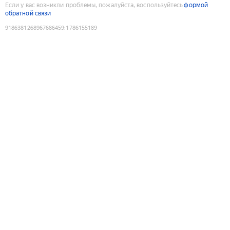
Если у вас возникли проблемы, пожалуйста, воспользуйтесь
формой
обратной связи
9186381268967686459
:
1786155189