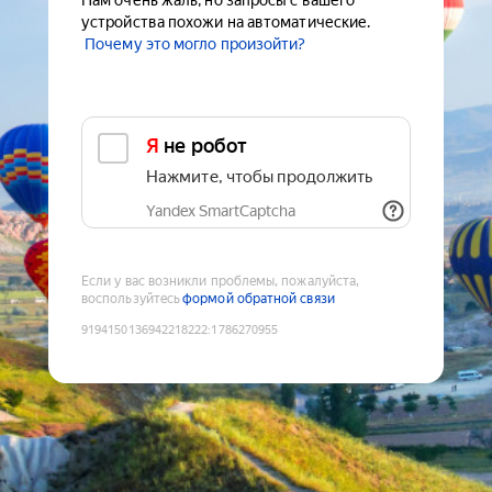
Нам очень жаль, но запросы с вашего
устройства похожи на автоматические.
Почему это могло произойти?
Я не робот
Нажмите, чтобы продолжить
Yandex SmartCaptcha
Если у вас возникли проблемы, пожалуйста,
воспользуйтесь
формой обратной связи
9194150136942218222
:
1786270955