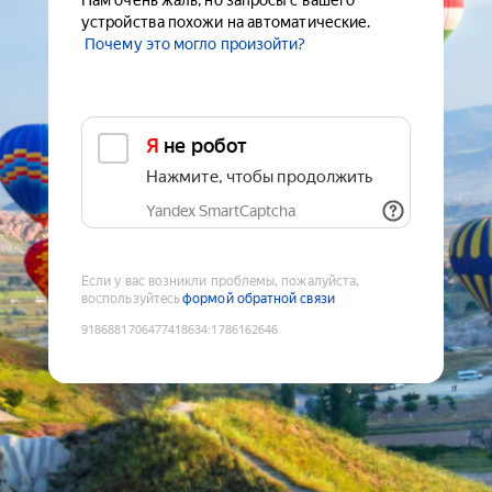
Нам очень жаль, но запросы с вашего
устройства похожи на автоматические.
Почему это могло произойти?
Я не робот
Нажмите, чтобы продолжить
Yandex SmartCaptcha
Если у вас возникли проблемы, пожалуйста,
воспользуйтесь
формой обратной связи
9186881706477418634
:
1786162646