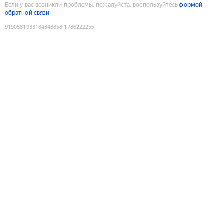
Если у вас возникли проблемы, пожалуйста, воспользуйтесь
формой
обратной связи
9190881933184348858
:
1786222255