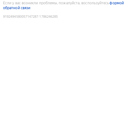
Если у вас возникли проблемы, пожалуйста, воспользуйтесь
формой
обратной связи
9192494580057147287
:
1786246285