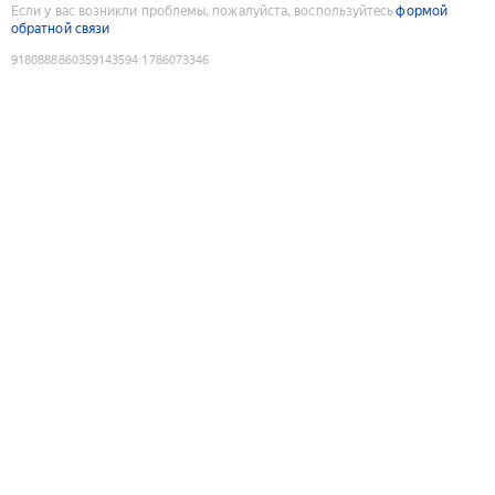
Если у вас возникли проблемы, пожалуйста, воспользуйтесь
формой
обратной связи
9180888860359143594
:
1786073346