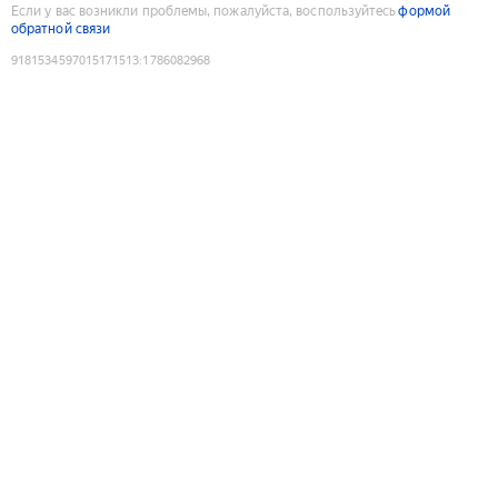
Если у вас возникли проблемы, пожалуйста, воспользуйтесь
формой
обратной связи
9181534597015171513
:
1786082968