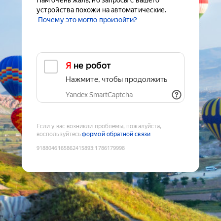
Нам очень жаль, но запросы с вашего
устройства похожи на автоматические.
Почему это могло произойти?
Я не робот
Нажмите, чтобы продолжить
Yandex SmartCaptcha
Если у вас возникли проблемы, пожалуйста,
воспользуйтесь
формой обратной связи
9188046165862415893
:
1786179998