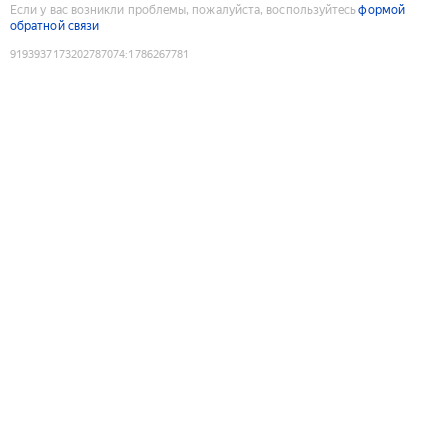
Если у вас возникли проблемы, пожалуйста, воспользуйтесь
формой
обратной связи
9193937173202787074
:
1786267781