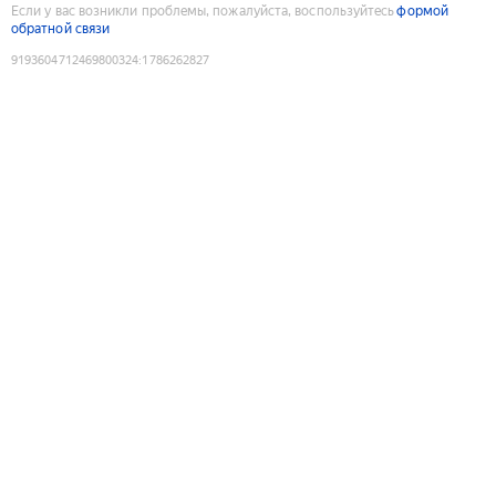
Если у вас возникли проблемы, пожалуйста, воспользуйтесь
формой
обратной связи
9193604712469800324
:
1786262827