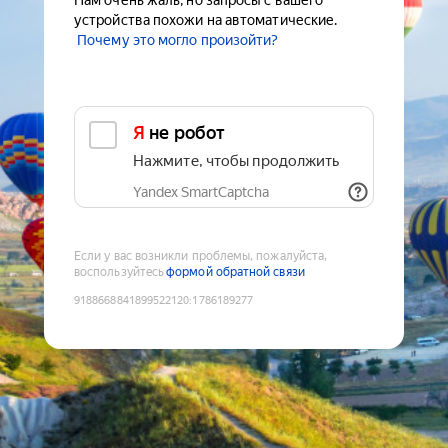
Нам очень жаль, но запросы с вашего
устройства похожи на автоматические.
Почему это могло произойти?
Я не робот
Нажмите, чтобы продолжить
Yandex SmartCaptcha
Если у вас возникли проблемы, пожалуйста,
воспользуйтесь
формой обратной связи
9188668841899522120
:
1786189277