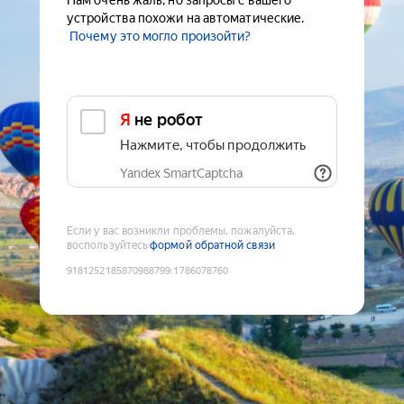
Нам очень жаль, но запросы с вашего
устройства похожи на автоматические.
Почему это могло произойти?
Я не робот
Нажмите, чтобы продолжить
Yandex SmartCaptcha
Если у вас возникли проблемы, пожалуйста,
воспользуйтесь
формой обратной связи
9181252185870988799
:
1786078760