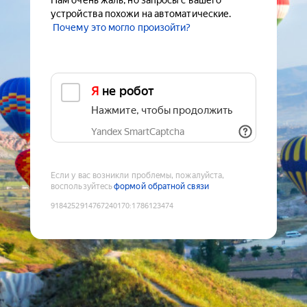
Нам очень жаль, но запросы с вашего
устройства похожи на автоматические.
Почему это могло произойти?
Я не робот
Нажмите, чтобы продолжить
Yandex SmartCaptcha
Если у вас возникли проблемы, пожалуйста,
воспользуйтесь
формой обратной связи
9184252914767240170
:
1786123474