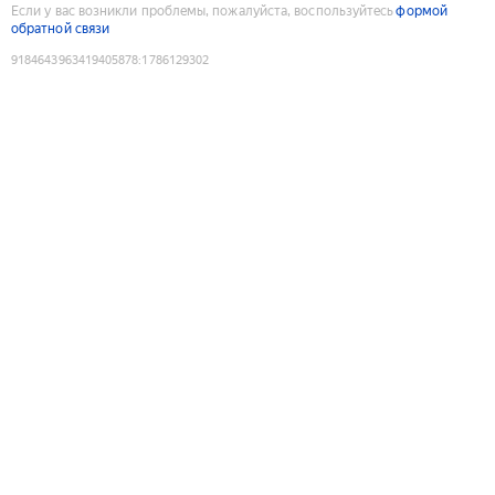
Если у вас возникли проблемы, пожалуйста, воспользуйтесь
формой
обратной связи
9184643963419405878
:
1786129302