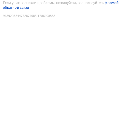
Если у вас возникли проблемы, пожалуйста, воспользуйтесь
формой
обратной связи
9189293344772874085
:
1786198583