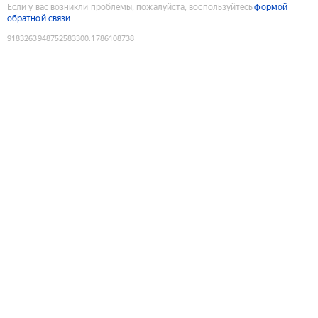
Если у вас возникли проблемы, пожалуйста, воспользуйтесь
формой
обратной связи
9183263948752583300
:
1786108738