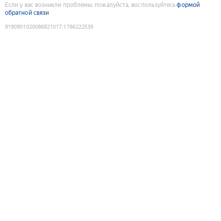
Если у вас возникли проблемы, пожалуйста, воспользуйтесь
формой
обратной связи
9190901020086821017
:
1786222539