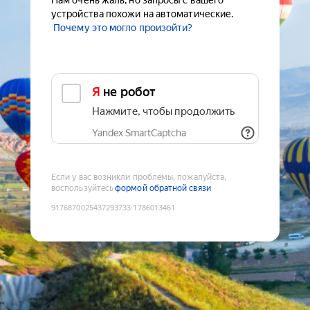
Нам очень жаль, но запросы с вашего
устройства похожи на автоматические.
Почему это могло произойти?
Я не робот
Нажмите, чтобы продолжить
Yandex SmartCaptcha
Если у вас возникли проблемы, пожалуйста,
воспользуйтесь
формой обратной связи
9176870025437293733
:
1786013461