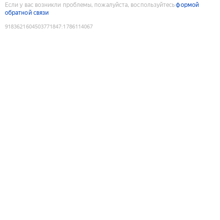
Если у вас возникли проблемы, пожалуйста, воспользуйтесь
формой
обратной связи
9183621604503771847
:
1786114067