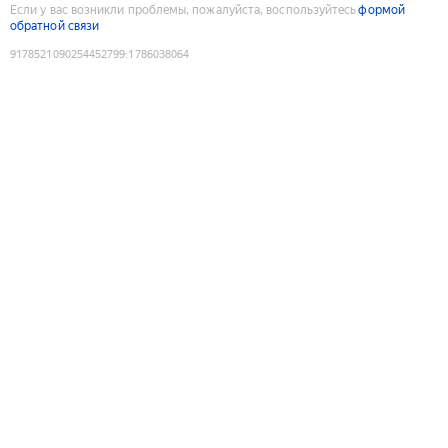
Если у вас возникли проблемы, пожалуйста, воспользуйтесь
формой
обратной связи
9178521090254452799
:
1786038064