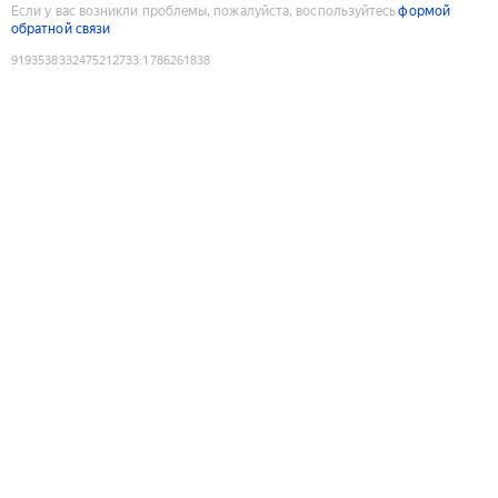
Если у вас возникли проблемы, пожалуйста, воспользуйтесь
формой
обратной связи
9193538332475212733
:
1786261838