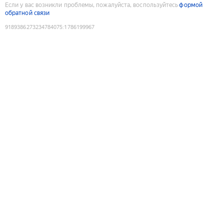
Если у вас возникли проблемы, пожалуйста, воспользуйтесь
формой
обратной связи
9189386273234784075
:
1786199967