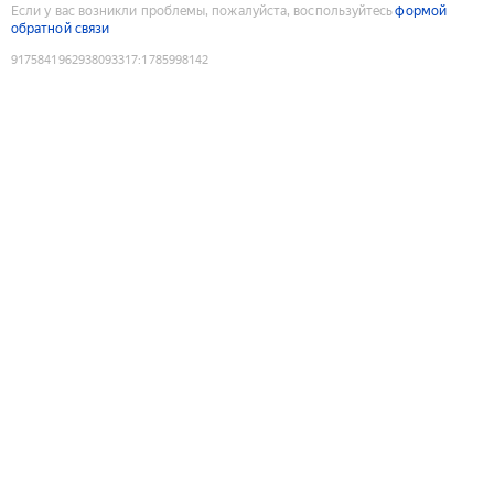
Если у вас возникли проблемы, пожалуйста, воспользуйтесь
формой
обратной связи
9175841962938093317
:
1785998142