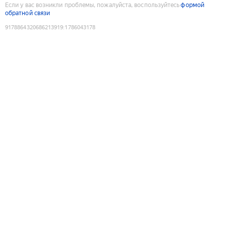
Если у вас возникли проблемы, пожалуйста, воспользуйтесь
формой
обратной связи
9178864320686213919
:
1786043178