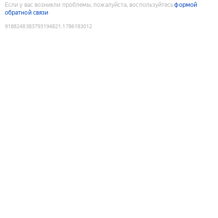
Если у вас возникли проблемы, пожалуйста, воспользуйтесь
формой
обратной связи
9188248383793194821
:
1786183012