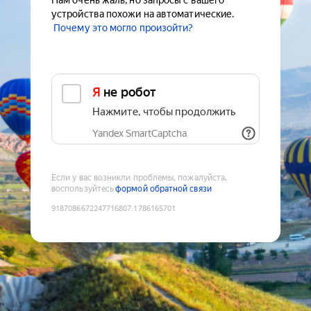
Нам очень жаль, но запросы с вашего
устройства похожи на автоматические.
Почему это могло произойти?
Я не робот
Нажмите, чтобы продолжить
Yandex SmartCaptcha
Если у вас возникли проблемы, пожалуйста,
воспользуйтесь
формой обратной связи
9187086672247716807
:
1786165701