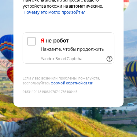
Нам очень жаль, но запросы с вашего
устройства похожи на автоматические.
Почему это могло произойти?
Я не робот
Нажмите, чтобы продолжить
Yandex SmartCaptcha
Если у вас возникли проблемы, пожалуйста,
воспользуйтесь
формой обратной связи
9183110118190619767
:
1786106445