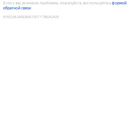
Если у вас возникли проблемы, пожалуйста, воспользуйтесь
формой
обратной связи
9192236245626051307
:
1786242435