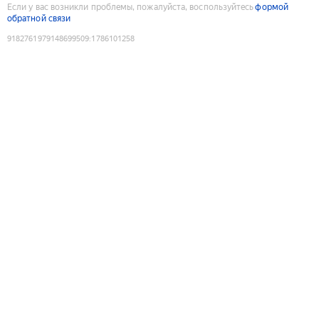
Если у вас возникли проблемы, пожалуйста, воспользуйтесь
формой
обратной связи
9182761979148699509
:
1786101258