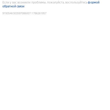
Если у вас возникли проблемы, пожалуйста, воспользуйтесь
формой
обратной связи
9193546303597086007
:
1786261957