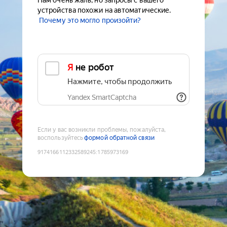
Нам очень жаль, но запросы с вашего
устройства похожи на автоматические.
Почему это могло произойти?
Я не робот
Нажмите, чтобы продолжить
Yandex SmartCaptcha
Если у вас возникли проблемы, пожалуйста,
воспользуйтесь
формой обратной связи
9174166112332589245
:
1785973169