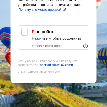
Нам очень жаль, но запросы с вашего
устройства похожи на автоматические.
Почему это могло произойти?
Я не робот
Нажмите, чтобы продолжить
Yandex SmartCaptcha
Если у вас возникли проблемы, пожалуйста,
воспользуйтесь
формой обратной связи
9187311028990515850
:
1786169044