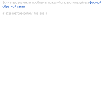
Если у вас возникли проблемы, пожалуйста, воспользуйтесь
формой
обратной связи
9187281987093426791
:
1786168611