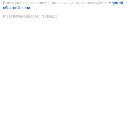
Если у вас возникли проблемы, пожалуйста, воспользуйтесь
формой
обратной связи
9189139009954968044
:
1786196283