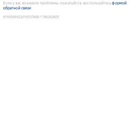
Если у вас возникли проблемы, пожалуйста, воспользуйтесь
формой
обратной связи
9193589822018337668
:
1786262605