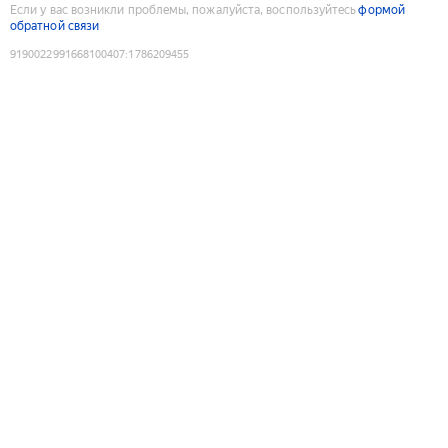
Если у вас возникли проблемы, пожалуйста, воспользуйтесь
формой
обратной связи
9190022991668100407
:
1786209455