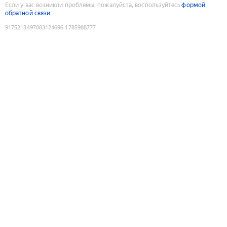
Если у вас возникли проблемы, пожалуйста, воспользуйтесь
формой
обратной связи
9175213497083124696
:
1785988777