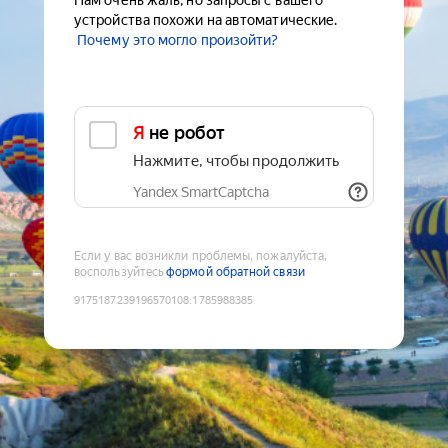
Нам очень жаль, но запросы с вашего
устройства похожи на автоматические.
Почему это могло произойти?
Я не робот
Нажмите, чтобы продолжить
Yandex SmartCaptcha
Если у вас возникли проблемы, пожалуйста,
воспользуйтесь
формой обратной связи
9175187239196570108
:
1785988385