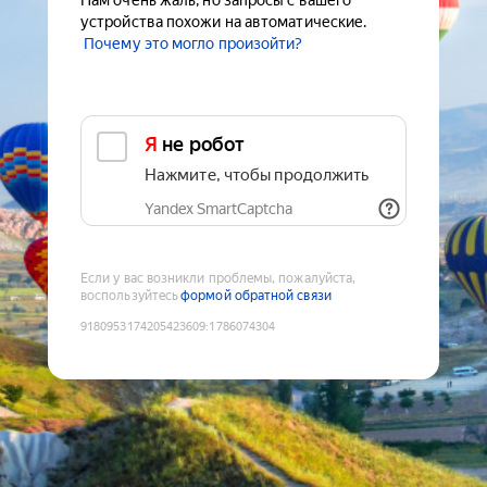
Нам очень жаль, но запросы с вашего
устройства похожи на автоматические.
Почему это могло произойти?
Я не робот
Нажмите, чтобы продолжить
Yandex SmartCaptcha
Если у вас возникли проблемы, пожалуйста,
воспользуйтесь
формой обратной связи
9180953174205423609
:
1786074304