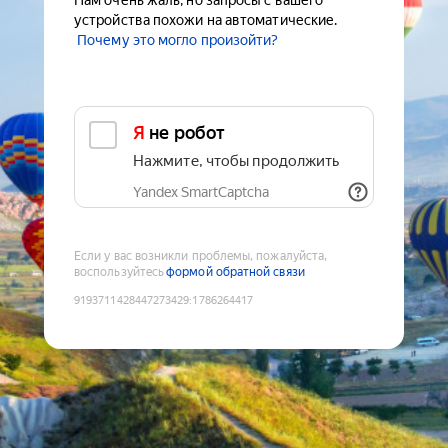
Нам очень жаль, но запросы с вашего
устройства похожи на автоматические.
Почему это могло произойти?
Я не робот
Нажмите, чтобы продолжить
Yandex SmartCaptcha
Если у вас возникли проблемы, пожалуйста,
воспользуйтесь
формой обратной связи
9193711428447273429
:
1786264417